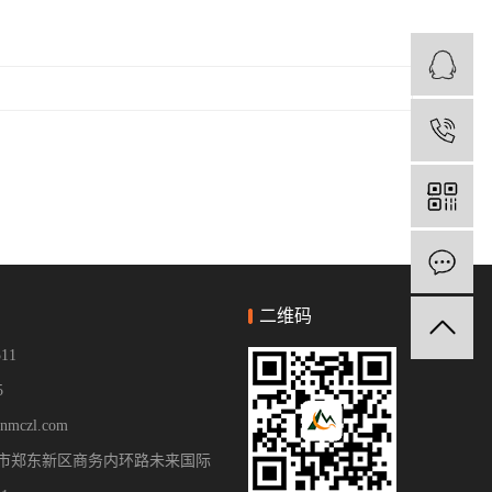
二维码
511
5
hnmczl.com
市郑东新区商务内环路未来国际