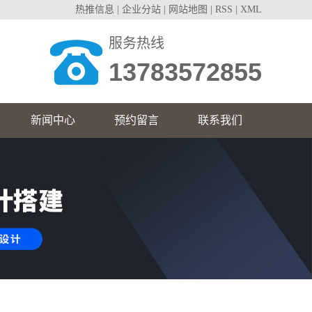
热推信息
|
企业分站
|
网站地图
|
RSS
|
XML
服务热线
13783572855
新闻中心
预约留言
联系我们