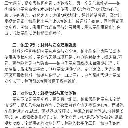
工学标准，观众需踮脚查看，体验极差。另一个是信息堆砌——某
机械企业展台布满技术参数与宣传语，观众3秒内无法抓取核心信
息，转身离去。破解之道：遵循“3秒法则”，通过简洁标语、高对比
度视觉元素（如品牌主色占比60%以上）传递核心价值，同时预留互
动空间。例如，采用开放式布局与分层照明，重点展品用聚光灯突
出，辅助展品以柔和背景光衬托。
三、施工混乱：材料与安全双重隐患
材料选择直接影响展台寿命与安全性。某食品企业为降低成本
使用劣质胶合板，展会当天即出现开裂，被迫临时整改，损失超5万
元。更危险的是电气隐患——某电子展台因线缆未做阻燃处理，引
发短路，虽未酿成事故，但被展馆通报批评。专业建议：优先选用
环保可回收材料（如铝合金框架、LED屏），电气系统需通过展馆
安全认证，并预留20%预算用于应急维护。
四、功能缺失：忽视动线与互动体验
展台不仅是展示空间，更是商业场景。某家居品牌展台未设置
洽谈区，观众只能站着咨询，导致意向客户流失率高达45%。而某汽
车品牌通过VR试驾、互动游戏等环节，将观众停留时间从2分钟延长
至8分钟，线索收集量提升3倍。优化方案：按“展示-体验-洽谈”逻辑
规划动线，设置明确的功能分区，并融入数字化工具（如电子签约