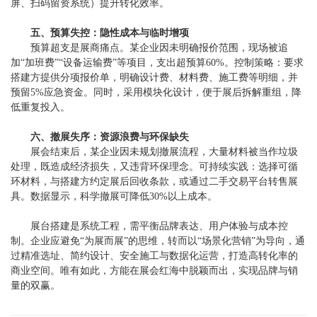
屏、扫码留资系统）提升转化效率。
五、预算失控：隐性成本与临时增项
预算超支是展商痛点。某企业因未明确报价范围，现场被追
加“加班费”“设备运输费”等项目，支出超预算60%。控制策略：要求
搭建方提供分项报价单，明确设计费、材料费、施工费等明细，并
预留5%应急资金。同时，采用模块化设计，便于展后拆解重组，降
低重复投入。
六、撤展失序：资源浪费与环保缺失
展会结束后，某企业因未规划撤展流程，大量材料被当作垃圾
处理，既造成经济损失，又违背环保理念。可持续实践：选择可循
环材料，与搭建方约定展后回收条款，或通过二手交易平台转售展
具。数据显示，科学撤展可降低30%以上成本。
展台搭建是系统工程，需平衡品牌表达、用户体验与成本控
制。企业应避免“为展而展”的思维，转而以“场景化营销”为导向，通
过精准选址、简约设计、安全施工与数据化运营，打造高转化率的
商业空间。唯有如此，方能在展会红海中脱颖而出，实现品牌与销
量的双赢。