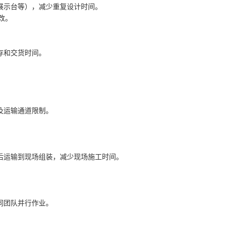
展示台等），减少重复设计时间。
改。
存和交货时间。
。
及运输通道限制。
后运输到现场组装，减少现场施工时间。
。
同团队并行作业。