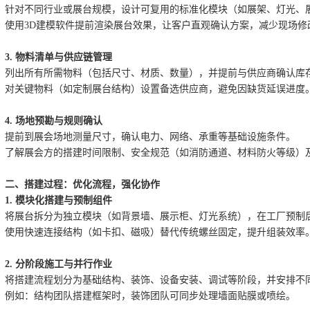
针对不同行业或展台规模，设计可复用的标准化模块（如展架、灯光、
使用3D建模软件提前渲染展台效果，让客户直观确认方案，减少现场修
3. 物料清单与供应链管理
列出所有所需物料（包括尺寸、材质、数量），并提前与供应商确认库
对关键物料（如定制展台结构）设置备选供应商，避免因缺货延误进度
4. 场地预勘与规则确认
提前到展会场地测量尺寸，确认电力、网络、承重等基础设施条件。
了解展会方的搭建时间限制、安全规范（如消防通道、材料防火等级）
二、搭建过程：优化流程，强化协作
1. 模块化搭建与预制组件
将展台拆分为独立模块（如背景墙、展示柜、灯光系统），在工厂预制
使用快速连接结构（如卡扣、磁吸）替代传统螺丝固定，提升组装效率
2. 分阶段施工与并行作业
将搭建流程划分为基础结构、装饰、设备安装、调试等阶段，并安排不
例如：结构团队搭建框架时，装饰团队可同步处理墙面贴膜或喷绘。