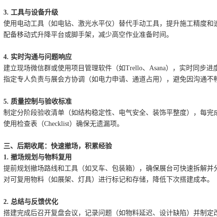
3. 工具与设备升级
使用电动工具（如电钻、激光水平仪）替代手动工具，提升施工精度和
配备移动式升降平台或脚手架，减少高空作业准备时间。
4. 实时沟通与问题响应
建立现场微信群或使用项目管理软件（如Trello、Asana），实时同步
指定专人负责与展会方协调（如电力申请、通道占用），避免因沟通不
5. 质量控制与验收标准
制定分阶段验收清单（如结构稳定性、电气安全、装饰平整度），每完
使用检查表（Checklist）确保无遗漏项。
三、后期收尾：快速撤场，积累经验
1. 撤场规划与物料复用
提前规划撤场路线和工具（如叉车、包装箱），确保展台可快速拆解并
对可复用物料（如展架、灯具）进行标记和存储，降低下次搭建成本。
2. 总结与反馈优化
搭建完成后召开复盘会议，记录问题（如物料延迟、设计缺陷）并制定