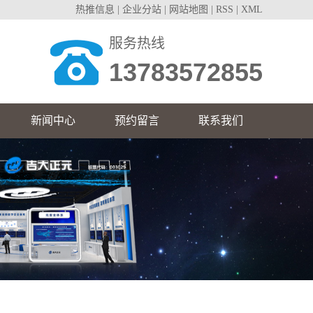
热推信息
|
企业分站
|
网站地图
|
RSS
|
XML
服务热线
13783572855
新闻中心
预约留言
联系我们